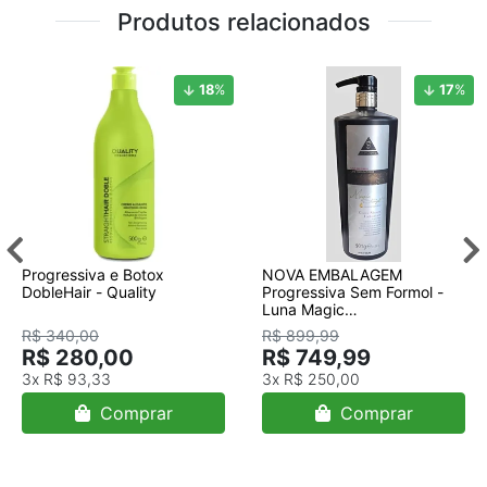
Produtos relacionados
18
%
17
%
Progressiva e Botox
NOVA EMBALAGEM
DobleHair - Quality
Progressiva Sem Formol -
Luna Magic
Straight/progressiva/ NOVA
R$ 340,00
R$ 899,99
EMBALAGEM/901ml
R$ 280,00
R$ 749,99
3x
R$ 93,33
3x
R$ 250,00
Comprar
Comprar