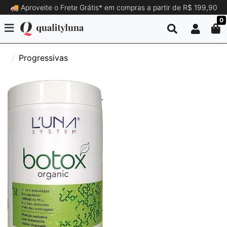
🚚 Aproveite o Frete Grátis* em compras a partir de R$ 199,90
0
Progressivas