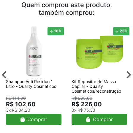
Quem comprou este produto,
também comprou:
10
%
23
%
Shampoo Anti Resíduo 1
Kit Repositor de Massa
Litro - Quality Cosméticos
Capilar - Quality
Cosméticos/reconstrução
R$ 114,00
R$ 295,00
R$ 102,60
R$ 226,00
3x
R$ 34,20
3x
R$ 75,33
Comprar
Comprar