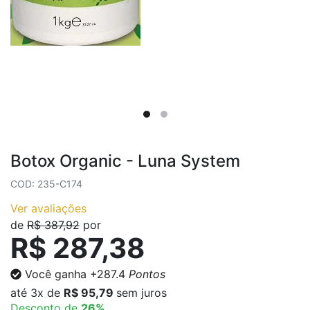
Botox Organic - Luna System
COD: 235-C174
Ver avaliações
de
R$ 387,92
por
R$ 287,38
Você ganha
+287.4
Pontos
até
3x
de
R$ 95,79
sem juros
Desconto de
26%