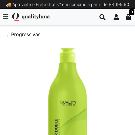
🚚 Aproveite o Frete Grátis* em compras a partir de R$ 199,90
0
Progressivas