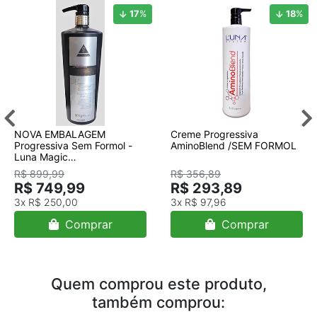
17
%
18
%
NOVA EMBALAGEM
Creme Progressiva
Progressiva Sem Formol -
AminoBlend /SEM FORMOL
Luna Magic
Straight/progressiva/ NOVA
R$ 899,99
R$ 356,89
EMBALAGEM/901ml
R$ 749,99
R$ 293,89
3x
R$ 250,00
3x
R$ 97,96
Comprar
Comprar
Quem comprou este produto,
também comprou: