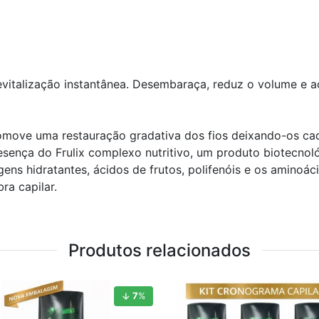
vitalização instantânea. Desembaraça, reduz o volume e ac
omove uma restauração gradativa dos fios deixando-os ca
esença do Frulix complexo nutritivo, um produto biotecnol
gens hidratantes, ácidos de frutos, polifenóis e os aminoá
ra capilar.
Produtos relacionados
7
%