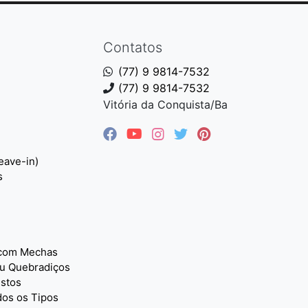
Contatos
(77) 9 9814-7532
(77) 9 9814-7532
Vitória da Conquista/Ba
eave-in)
s
 com Mechas
u Quebradiços
istos
dos os Tipos