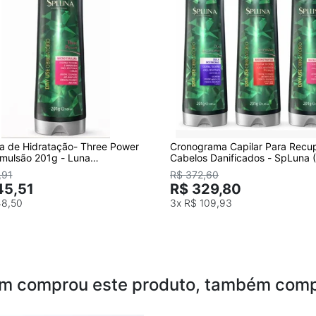
a de Hidratação- Three Power
Cronograma Capilar Para Recu
Emulsão 201g - Luna
Cabelos Danificados - SpLuna 
/Máscaras capilares
Intensive, Duo)
,91
R$ 372,60
45,51
R$ 329,80
48,50
3x
R$ 109,93
m comprou este produto, também comp