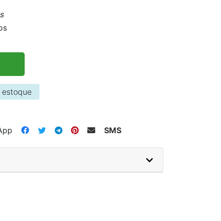
s
os
 estoque
App
SMS