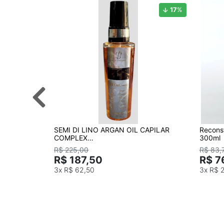
17
%
SEMI DI LINO ARGAN OIL CAPILAR
Reconst
COMPLEX
300ml
51mL/argan/oléo/finalizador/ NOVA
R$ 225,00
R$ 83,
EMBALAGEM
R$ 187,50
R$ 7
3x
R$ 62,50
3x
R$ 