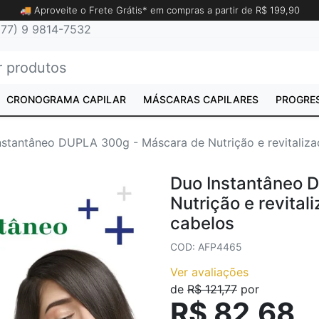
🚚 Aproveite o Frete Grátis* em compras a partir de R$ 199,90
77) 9 9814-7532
CRONOGRAMA CAPILAR
MÁSCARAS CAPILARES
PROGRE
nstantâneo DUPLA 300g - Máscara de Nutrição e revitaliza
Duo Instantâneo 
Nutrição e revital
cabelos
COD: AFP4465
Ver avaliações
de
R$ 121,77
por
R$ 82,68