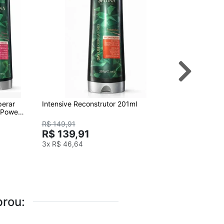
perar
Intensive Reconstrutor 201ml
Silver - M
(Power,
250 mL
R$ 149,91
R$ 155
R$ 139,91
3x
R$ 46,64
rou: