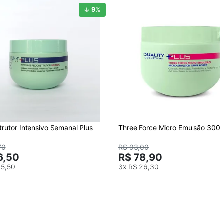
9
%
rutor Intensivo Semanal Plus
Three Force Micro Emulsão 30
70
R$ 93,00
6,50
R$ 78,90
25,50
3x
R$ 26,30