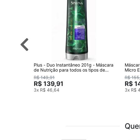
Plus - Duo Instantâneo 201g - Máscara
Máscar
de Nutrição para todos os tipos de
Micro 
cabelos
System
R$ 149,91
R$ 155
R$ 139,91
R$ 1
3x
R$ 46,64
3x
R$ 
Que