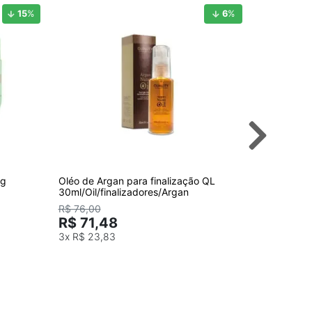
15
%
6
%
0g
Oléo de Argan para finalização QL
Kit Reposit
30ml/Oil/finalizadores/Argan
Quality Co
R$ 76,00
R$ 226
R$ 71,48
3x
R$ 23,83