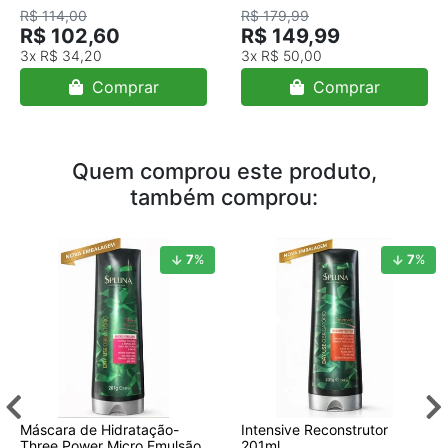
R$ 114,00
R$ 179,99
R$ 102,60
R$ 149,99
3x
R$ 34,20
3x
R$ 50,00
Comprar
Comprar
Quem comprou este produto,
também comprou:
7
%
7
%
Máscara de Hidratação-
Intensive Reconstrutor
Three Power Micro Emulsão
201ml