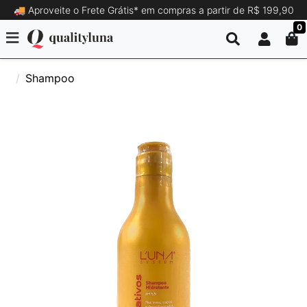
🚚 Aproveite o Frete Grátis* em compras a partir de R$ 199,90
0
Shampoo