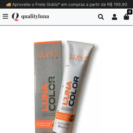
🚚 Aproveite o Frete Grátis* em compras a partir de R$ 199,90
0