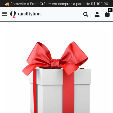
🚚 Aproveite o Frete Grátis* em compras a partir de R$ 199,90
0