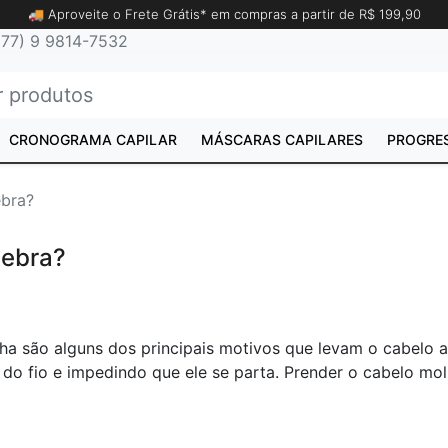
🚚 Aproveite o Frete Grátis* em compras a partir de R$ 199,90
77) 9 9814-7532
CRONOGRAMA CAPILAR
MÁSCARAS CAPILARES
PROGRE
ebra?
uebra?
a são alguns dos principais motivos que levam o cabelo a 
do fio e impedindo que ele se parta. Prender o cabelo mol