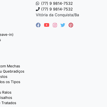
(77) 9 9814-7532
(77) 9 9814-7532
Vitória da Conquista/Ba
eave-in)
s
 com Mechas
u Quebradiços
istos
dos os Tipos
 Ralos
isalhos
 Tratados