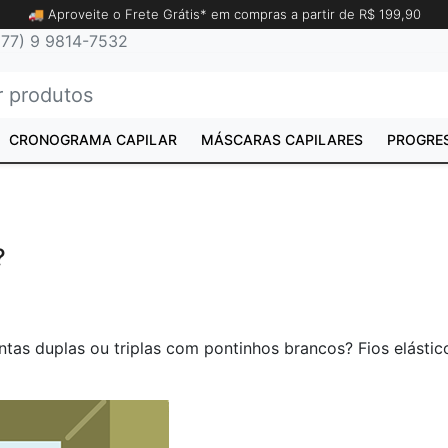
🚚 Aproveite o Frete Grátis* em compras a partir de R$ 199,90
77) 9 9814-7532
CRONOGRAMA CAPILAR
MÁSCARAS CAPILARES
PROGRE
?
as duplas ou triplas com pontinhos brancos? Fios elásticos