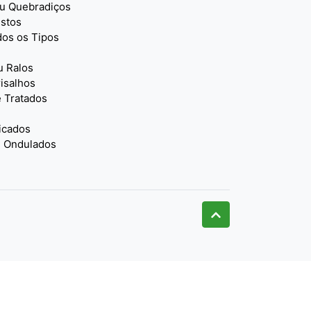
u Quebradiços
istos
dos os Tipos
 Ralos
isalhos
 Tratados
icados
 Ondulados