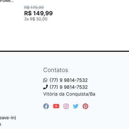
(Power,
quimicamen
300g
R$ 179,99
--
R$ 149,99
3x
R$ 50,00
Contatos
(77) 9 9814-7532
(77) 9 9814-7532
Vitória da Conquista/Ba
eave-in)
s