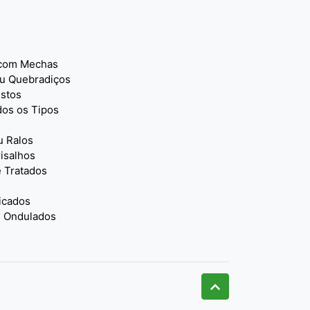
 com Mechas
u Quebradiços
istos
dos os Tipos
 Ralos
isalhos
 Tratados
icados
 Ondulados