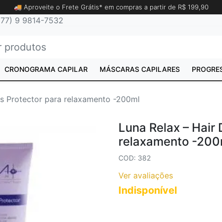
🚚 Aproveite o Frete Grátis* em compras a partir de R$ 199,90
77) 9 9814-7532
CRONOGRAMA CAPILAR
MÁSCARAS CAPILARES
PROGRE
ss Protector para relaxamento -200ml
Luna Relax – Hair 
relaxamento -200
COD: 382
Ver avaliações
Indisponível