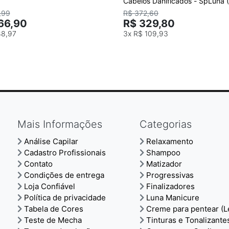
Cabelos Danificados - SpLuna 
Intensive, Duo)
,99
R$ 372,60
66,90
R$ 329,80
88,97
3x
R$ 109,93
Mais Informações
Categorias
Análise Capilar
Relaxamento
Cadastro Profissionais
Shampoo
Contato
Matizador
Condições de entrega
Progressivas
Loja Confiável
Finalizadores
Política de privacidade
Luna Manicure
Tabela de Cores
Creme para pentear (L
Teste de Mecha
Tinturas e Tonalizante