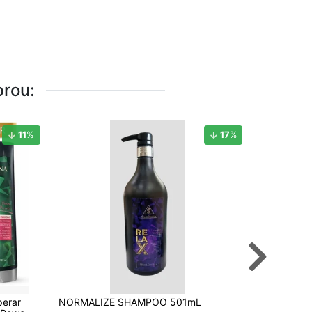
rou:
11
%
17
%
perar
NORMALIZE SHAMPOO 501mL
Máscara Co