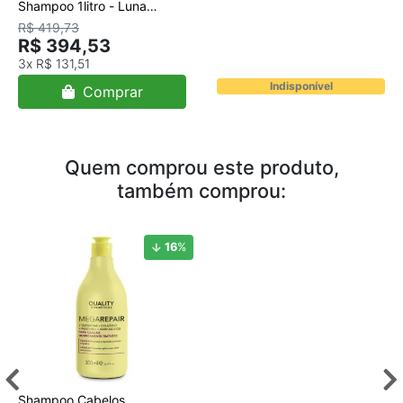
Shampoo 1litro - Luna
System
R$ 419,73
R$ 394,53
3x
R$ 131,51
Indisponível
Comprar
Quem comprou este produto,
também comprou:
16
%
Shampoo Cabelos