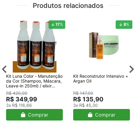
Produtos relacionados
17
%
8
%
Kit Luna Color - Manutenção
Kit Reconstrutor Intensivo +
da Cor (Shampoo, Máscara,
Argan Oil
Leave-in 250ml) / elixir
color/colorido- NOVA
R$ 420,00
R$ 147,00
EMBALAGEM s
R$ 349,99
R$ 135,90
3x
R$ 116,66
3x
R$ 45,30
Comprar
Comprar