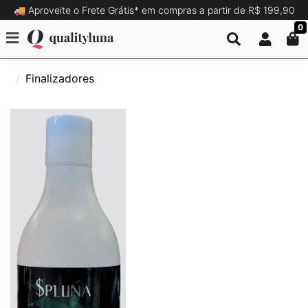
🚚 Aproveite o Frete Grátis* em compras a partir de R$ 199,90
0
Finalizadores